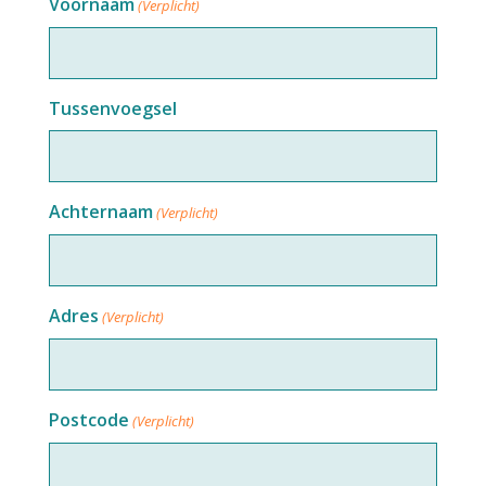
Voornaam
(Verplicht)
slash
JJJJ
Tussenvoegsel
Achternaam
(Verplicht)
Adres
(Verplicht)
Postcode
(Verplicht)